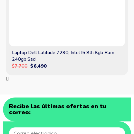
Laptop Dell Latitude 7290, Intel I5 8th 8gb Ram
240gb Ssd
$
7,700
$
6,490
Recibe las últimas ofertas en tu
correo: