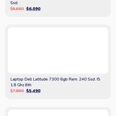
Ssd.
$
6,660
$
6,090
Laptop Dell Latitude 7300 8gb Ram. 240 Ssd. I5
1.8 Ghz 8th
$
7,890
$
5,490